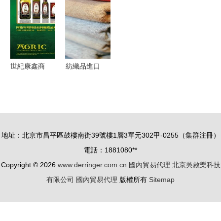
易代理
單車月，展
皮卡，世界
采購優質衛
商提前洞悉
好皮卡”為
浴解決方案
國內貿易代
目標，深耕
理新機遇
國內貿易代
理
世紀康鑫商
紡織品進口
貿 一站式
清關操作指
國內貿易代
南 國內貿
理與優質產
易代理全流
品展示
程解析
地址：北京市昌平區鼓樓南街39號樓1層3單元302甲-0255（集群注冊）
電話：1881080**
Copyright © 2026
www.derringer.com.cn
國內貿易代理
北京吳啟樂科技
有限公司
國內貿易代理
版權所有
Sitemap