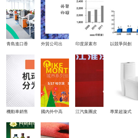
青島進口香
外貿公司出
印度尿素市
以競爭與創
蕉干運輸與
口退稅與國
場的變遷之
新為翼，打
貿易指南
內貿易代理
路 國內貿
造國內貿易
外貿入門與
業務辦理全
易代理的角
代理新中化
國內代理全
攻略
色與挑戰
解析
機動車銷售
國內外中高
江汽集團皮
專業超漩式
方類型解析
端單車品牌
卡業務
坐廁批發代
聚焦國內貿
齊聚2023
以“中國好
理 一站式