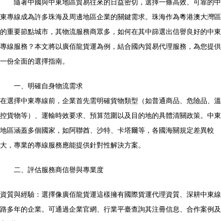
隨著中國與中東地區貿易往來的日益密切，選擇一條高效、可靠的中
東專線成為許多珠海及周邊地區企業的關鍵需求。珠海作為粵港澳大灣區
的重要節點城市，其物流服務商眾多，如何在其中篩選出信譽良好的中東
專線服務？本文將以廣佰龍貨運為例，結合國內貿易代理服務，為您提供
一份全面的選擇指南。
一、明確自身物流需求
在選擇中東專線前，企業首先需明確貨物類型（如普通商品、危險品、溫
控貨物等）、運輸時效要求、預算范圍以及目的地的具體清關政策。中東
地區涵蓋多個國家，如阿聯酋、沙特、卡塔爾等，各國海關規定差異較
大，專業的專線服務應能提供針對性解決方案。
二、評估服務商信譽與專業度
資質與經驗：選擇像廣佰龍貨運這樣擁有國際貨運代理資質、深耕中東線
路多年的企業。可通過企業官網、行業平臺查詢其注冊信息、合作案例及