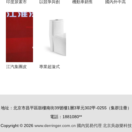
印度尿素市
以競爭與創
機動車銷售
國內外中高
場的變遷之
新為翼，打
方類型解析
端單車品牌
路 國內貿
造國內貿易
聚焦國內貿
齊聚2023
易代理的角
代理新中化
易代理
單車月，展
色與挑戰
商提前洞悉
國內貿易代
理新機遇
江汽集團皮
專業超漩式
卡業務
坐廁批發代
以“中國好
理 一站式
皮卡，世界
采購優質衛
好皮卡”為
浴解決方案
地址：北京市昌平區鼓樓南街39號樓1層3單元302甲-0255（集群注冊）
目標，深耕
電話：1881080**
國內貿易代
Copyright © 2026
www.derringer.com.cn
國內貿易代理
北京吳啟樂科技
理