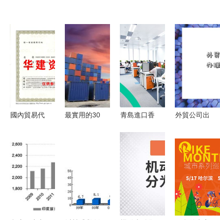
國內貿易代
最實用的30
青島進口香
外貿公司出
理 助力企
條集裝箱知
蕉干運輸與
口退稅與國
業高效拓展
識 貨代外
貿易指南
內貿易代理
市場的重要
貿收藏
外貿入門與
業務辦理全
橋梁
國內代理全
攻略
解析