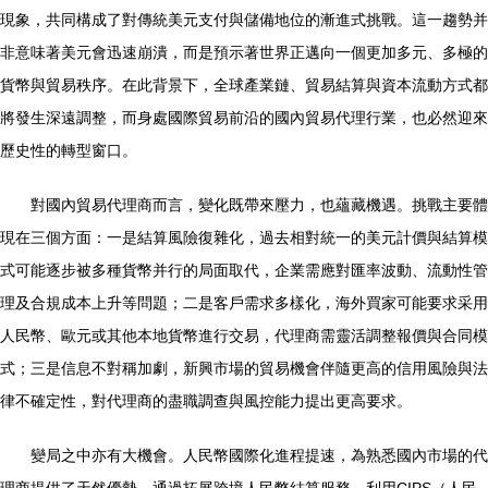
現象，共同構成了對傳統美元支付與儲備地位的漸進式挑戰。這一趨勢并
非意味著美元會迅速崩潰，而是預示著世界正邁向一個更加多元、多極的
貨幣與貿易秩序。在此背景下，全球產業鏈、貿易結算與資本流動方式都
將發生深遠調整，而身處國際貿易前沿的國內貿易代理行業，也必然迎來
歷史性的轉型窗口。
對國內貿易代理商而言，變化既帶來壓力，也蘊藏機遇。挑戰主要體
現在三個方面：一是結算風險復雜化，過去相對統一的美元計價與結算模
式可能逐步被多種貨幣并行的局面取代，企業需應對匯率波動、流動性管
理及合規成本上升等問題；二是客戶需求多樣化，海外買家可能要求采用
人民幣、歐元或其他本地貨幣進行交易，代理商需靈活調整報價與合同模
式；三是信息不對稱加劇，新興市場的貿易機會伴隨更高的信用風險與法
律不確定性，對代理商的盡職調查與風控能力提出更高要求。
變局之中亦有大機會。人民幣國際化進程提速，為熟悉國內市場的代