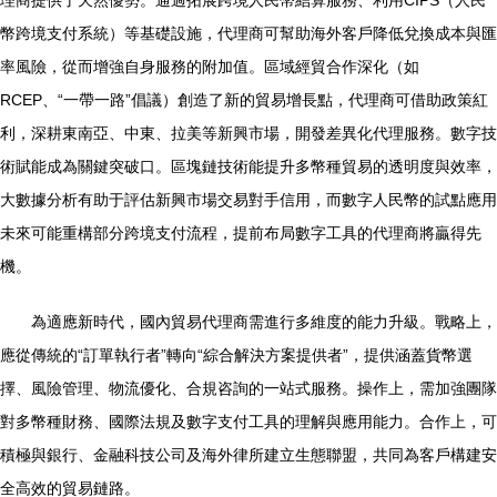
理商提供了天然優勢。通過拓展跨境人民幣結算服務、利用CIPS（人民
幣跨境支付系統）等基礎設施，代理商可幫助海外客戶降低兌換成本與匯
率風險，從而增強自身服務的附加值。區域經貿合作深化（如
RCEP、“一帶一路”倡議）創造了新的貿易增長點，代理商可借助政策紅
利，深耕東南亞、中東、拉美等新興市場，開發差異化代理服務。數字技
術賦能成為關鍵突破口。區塊鏈技術能提升多幣種貿易的透明度與效率，
大數據分析有助于評估新興市場交易對手信用，而數字人民幣的試點應用
未來可能重構部分跨境支付流程，提前布局數字工具的代理商將贏得先
機。
為適應新時代，國內貿易代理商需進行多維度的能力升級。戰略上，
應從傳統的“訂單執行者”轉向“綜合解決方案提供者”，提供涵蓋貨幣選
擇、風險管理、物流優化、合規咨詢的一站式服務。操作上，需加強團隊
對多幣種財務、國際法規及數字支付工具的理解與應用能力。合作上，可
積極與銀行、金融科技公司及海外律所建立生態聯盟，共同為客戶構建安
全高效的貿易鏈路。